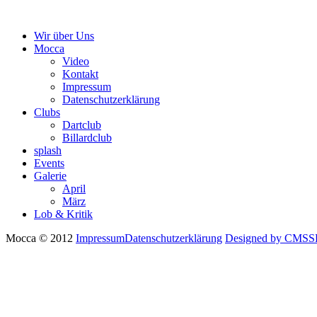
Wir über Uns
Mocca
Video
Kontakt
Impressum
Datenschutzerklärung
Clubs
Dartclub
Billardclub
splash
Events
Galerie
April
März
Lob & Kritik
Mocca © 2012
Impressum
Datenschutzerklärung
Designed by CMSSB